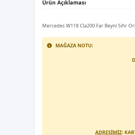
Ürün Açıklaması
Mercedes W118 Cla200 Far Beyni̇ Sıfır Ori̇j
MAĞAZA NOTU:
D
ADRESİMİZ
: KAR