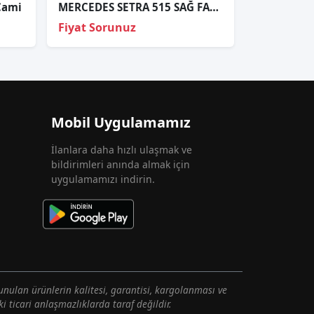
Cami
MERCEDES SETRA 515 SAĞ FAR ORJİNAL A0005405754
Fiyat Sorunuz
Mobil Uygulamamız
İlanlara daha hızlı ulaşmak ve
bildirimleri anında almak için
uygulamamızı indirin.
unulan ürünlerin kalitesi, garantisi, kargolanması ve
i ticari anlaşmazlıklarda taraf değildir.