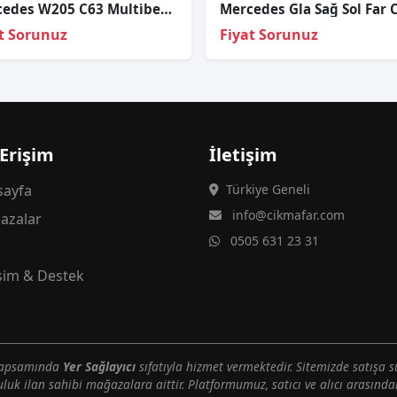
Mercedes W205 C63 Multi̇beam Led Far Beyni̇ Sıfır
Mercedes Gla Sağ Sol Far 
t Sorunuz
Fiyat Sorunuz
 Erişim
İletişim
ayfa
Türkiye Geneli
info@cikmafar.com
azalar
0505 631 23 31
g
işim & Destek
 kapsamında
Yer Sağlayıcı
sıfatıyla hizmet vermektedir. Sitemizde satışa s
uluk ilan sahibi mağazalara aittir. Platformumuz, satıcı ve alıcı arasındak