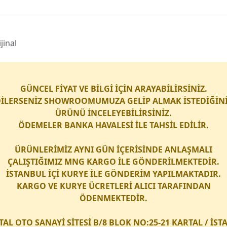
i̇nal
GÜNCEL FİYAT VE BİLGİ İÇİN ARAYABİLİRSİNİZ.
İLERSENİZ SHOWROOMUMUZA GELİP ALMAK İSTEDİĞİN
ÜRÜNÜ İNCELEYEBİLİRSİNİZ.
ÖDEMELER BANKA HAVALESİ İLE TAHSİL EDİLİR.
ÜRÜNLERİMİZ AYNI GÜN İÇERİSİNDE ANLAŞMALI
ÇALIŞTIĞIMIZ
MNG KARGO
İLE GÖNDERİLMEKTEDİR.
İSTANBUL İÇİ
KURYE
İLE GÖNDERİM YAPILMAKTADIR.
KARGO
VE
KURYE
ÜCRETLERİ ALICI TARAFINDAN
ÖDENMEKTEDİR.
TAL OTO SANAYİ SİTESİ B/8 BLOK NO:25-21 KARTAL / İS