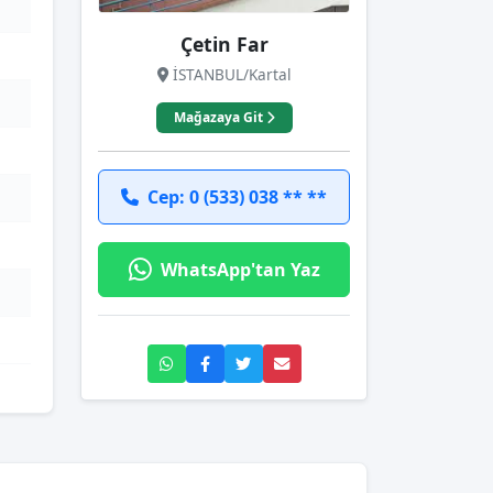
Çetin Far
İSTANBUL/Kartal
Mağazaya Git
Cep: 0 (533) 038 ** **
WhatsApp'tan Yaz