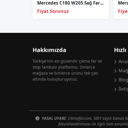
Mercedes C180 W205 Sağ Far Lambası Tek Mercek 2013-2016
Fiyat Sorunuz
Fiya
Hakkımızda
Hızlı
Türkiye'nin en güvenilir çıkma far ve
Anas
stop lambası platformu. Onlarca
Mağ
mağaza ve binlerce ürünü tek çatı
altında buluşturuyoruz.
Blo
İlet
YASAL UYARI:
Cikmafar.com, 5651 sayılı kanun
faturalandırılması ile ilgili tüm soruml