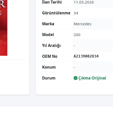
İlan Tarihi
11.05.2026
Görüntülenme
34
Marka
Mercedes
Model
200
Yıl Aralığı
-
OEM No
A2139002834
Konum
-
Durum
Çıkma Orijinal