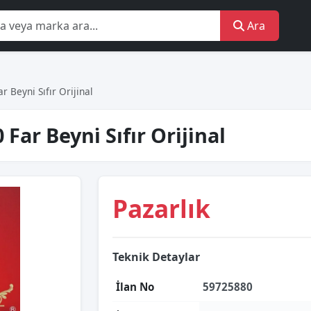
Ara
eyni̇ Sıfır Ori̇ji̇nal
r Beyni̇ Sıfır Ori̇ji̇nal
Pazarlık
Teknik Detaylar
İlan No
59725880