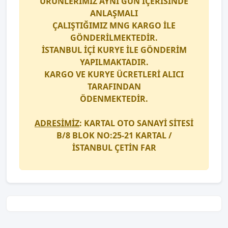
ÜRÜNLERİMİZ AYNI GÜN İÇERİSİNDE
ANLAŞMALI
ÇALIŞTIĞIMIZ
MNG KARGO
İLE
GÖNDERİLMEKTEDİR.
İSTANBUL İÇİ
KURYE
İLE GÖNDERİM
YAPILMAKTADIR.
KARGO
VE
KURYE
ÜCRETLERİ ALICI
TARAFINDAN
ÖDENMEKTEDİR.
ADRESİMİZ
: KARTAL OTO SANAYİ SİTESİ
B/8 BLOK NO:25-21 KARTAL /
İSTANBUL
ÇETİN FAR