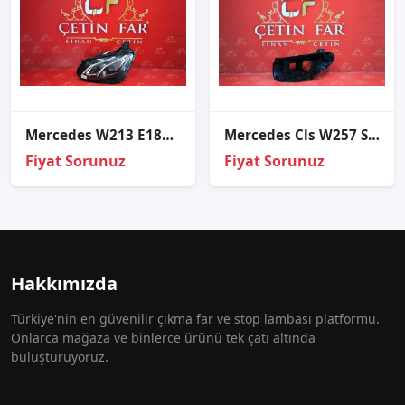
Mercedes W213 E180 Led Sol Far Orijinal çıkma
Mercedes Cls W257 Sol Far Kasasi Sıfır 2018
Fiyat Sorunuz
Fiyat Sorunuz
Hakkımızda
Türkiye'nin en güvenilir çıkma far ve stop lambası platformu.
Onlarca mağaza ve binlerce ürünü tek çatı altında
buluşturuyoruz.