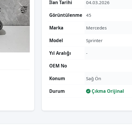
İlan Tarihi
04.03.2026
Görüntülenme
45
Marka
Mercedes
Model
Sprinter
Yıl Aralığı
-
OEM No
Konum
Sağ Ön
Durum
Çıkma Orijinal