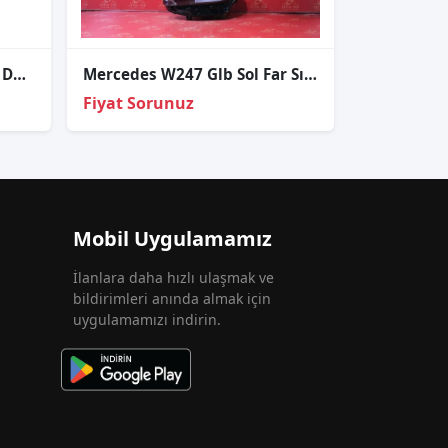
1305715178 OEM Yeni LED DRL Sürücü Modülü D120162 Far Gündüz
Mercedes W247 Glb Sol Far Sıfır 2020-2022 A2479062102kz
Fiyat Sorunuz
Mobil Uygulamamız
İlanlara daha hızlı ulaşmak ve
bildirimleri anında almak için
uygulamamızı indirin.