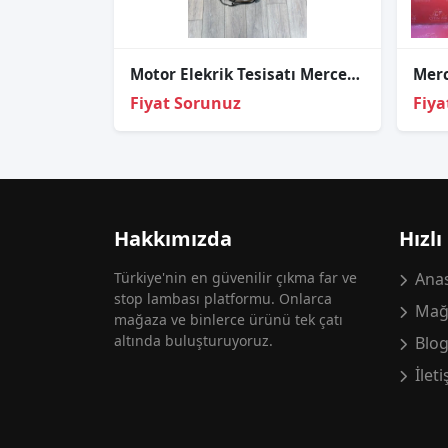
Motor Elekrik Tesisatı Mercedes-Benz W213 W205 654920 Motor
Fiyat Sorunuz
Fiya
Hakkımızda
Hızlı
Türkiye'nin en güvenilir çıkma far ve
Anas
stop lambası platformu. Onlarca
Mağ
mağaza ve binlerce ürünü tek çatı
altında buluşturuyoruz.
Blo
İlet