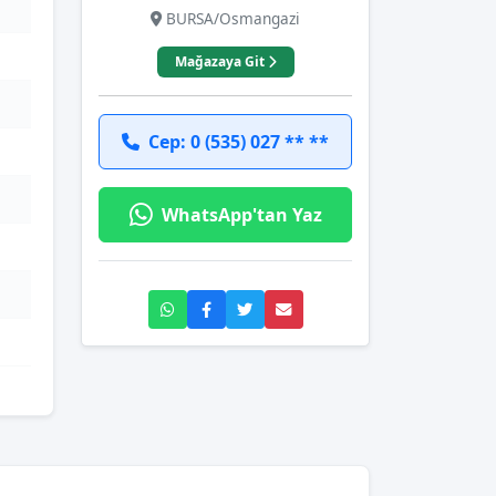
BURSA/Osmangazi
Mağazaya Git
Cep: 0 (535) 027 ** **
WhatsApp'tan Yaz