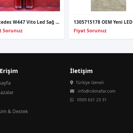
Mercedes W447 Vi̇to Led Sağ Sol Stop Sıfır Hella 2015-2020
t Sorunuz
Fiyat Sorunuz
 Erişim
İletişim
ayfa
Türkiye Geneli
info@cikmafar.com
azalar
0505 631 23 31
g
işim & Destek