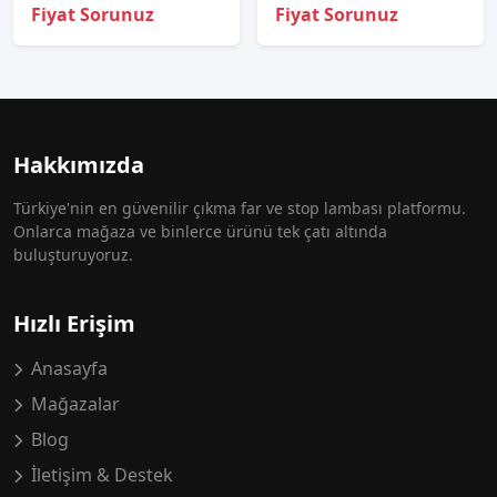
Fiyat Sorunuz
Fiyat Sorunuz
Hakkımızda
Türkiye'nin en güvenilir çıkma far ve stop lambası platformu.
Onlarca mağaza ve binlerce ürünü tek çatı altında
buluşturuyoruz.
Hızlı Erişim
Anasayfa
Mağazalar
Blog
İletişim & Destek