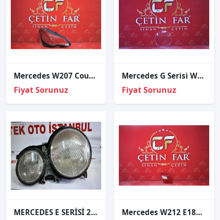
Mercedes W207 Coupe Makyajli Sağ Far Cami
Mercedes G Seri̇si̇ W463 W464 G63 G55 Sağ Far Cami 2021-2023
Fiyat Sorunuz
Fiyat Sorunuz
MERCEDES E SERİSİ 210 KASA SOL XENON FAR
Mercedes W212 E180 Led Sol İç Stop Sıfır Ulo