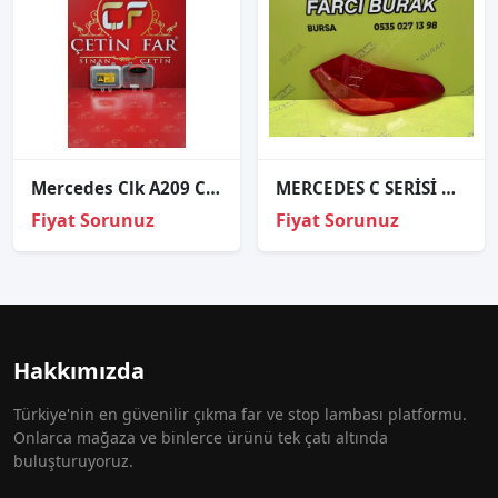
Mercedes Clk A209 C209 Xeno Far Beyni
MERCEDES C SERİSİ W206 SAĞ STOP CAMI SIFIR
Fiyat Sorunuz
Fiyat Sorunuz
Hakkımızda
Türkiye'nin en güvenilir çıkma far ve stop lambası platformu.
Onlarca mağaza ve binlerce ürünü tek çatı altında
buluşturuyoruz.