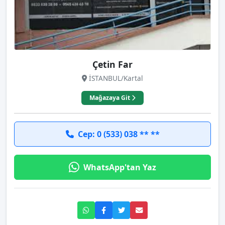
Çetin Far
İSTANBUL/Kartal
Mağazaya Git
Cep: 0 (533) 038 ** **
WhatsApp'tan Yaz