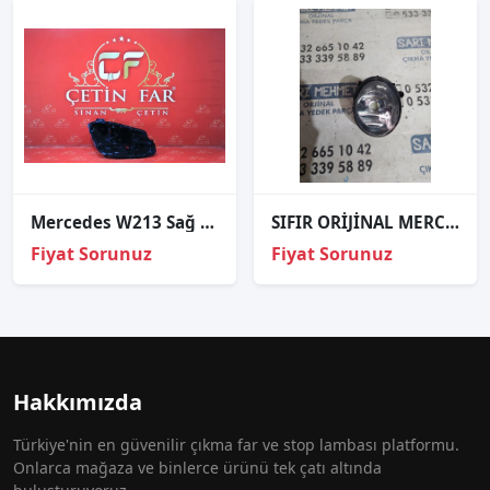
Mercedes W213 Sağ Far Kasasi 2016-2018
SIFIR ORİJİNAL MERCEDES SPRİNTER SOL SİS FARI
Fiyat Sorunuz
Fiyat Sorunuz
Hakkımızda
Türkiye'nin en güvenilir çıkma far ve stop lambası platformu.
Onlarca mağaza ve binlerce ürünü tek çatı altında