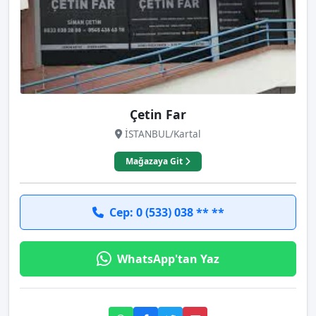
Çetin Far
İSTANBUL/Kartal
Mağazaya Git
Cep: 0 (533) 038 ** **
WhatsApp'tan Yaz