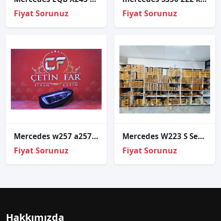
Fiyat Sorunuz
Fiyat Sorunuz
Mercedes w257 a257 cls multi̇beam led sol far 12 pi̇n a2579068300
Mercedes W223 S Serisi Led Far Beyni A2239007618
Fiyat Sorunuz
Fiyat Sorunuz
Hakkımızda