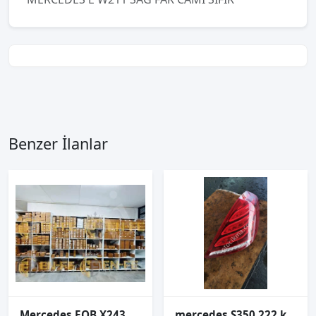
Benzer İlanlar
Mercedes EQB X243 Sol Far Led Modülü – 222090-51
mercedes S350 222 kasa sağ arka stop ledli