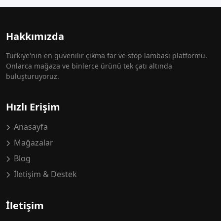
Hakkımızda
Türkiye'nin en güvenilir çıkma far ve stop lambası platformu.
Onlarca mağaza ve binlerce ürünü tek çatı altında
buluşturuyoruz.
Hızlı Erişim
Anasayfa
Mağazalar
Blog
İletişim & Destek
İletişim