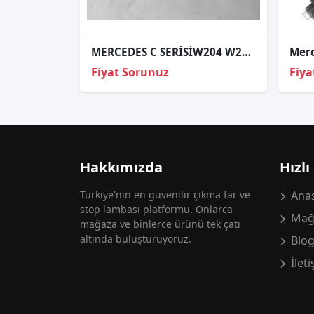
MERCEDES C SERİSİW204 W212 W207 SOL GÜNDÜZ SİS FARI LEDLİ . ÇIKMA
Fiyat Sorunuz
Fiya
Hakkımızda
Hızlı
Türkiye'nin en güvenilir çıkma far ve
Anas
stop lambası platformu. Onlarca
Mağ
mağaza ve binlerce ürünü tek çatı
altında buluşturuyoruz.
Blo
İlet