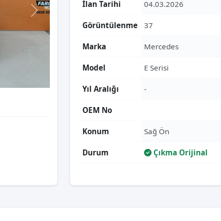
İlan Tarihi
04.03.2026
Görüntülenme
37
Marka
Mercedes
Model
E Serisi
Yıl Aralığı
-
OEM No
Konum
Sağ Ön
Durum
Çıkma Orijinal