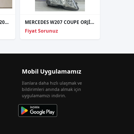
Mercedes C 203 FAR SOL A2038200161
MERCEDES W207 COUPE ORJİNAL ÇIKMA SAĞ FAR
Fiyat Sorunuz
Mobil Uygulamamız
İlanlara daha hızlı ulaşmak ve
bildirimleri anında almak için
uygulamamızı indirin.