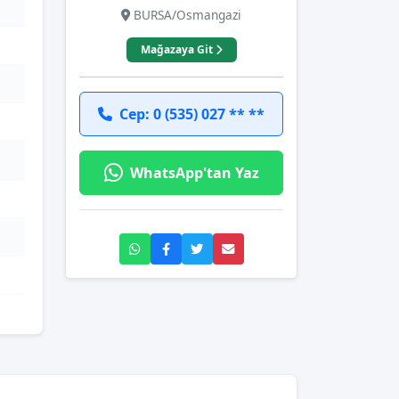
BURSA/Osmangazi
Mağazaya Git
Cep: 0 (535) 027 ** **
WhatsApp'tan Yaz