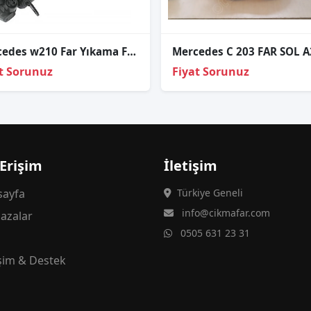
Mercedes w210 Far Yıkama Fiskiye Motor Sağ 2000-2002
t Sorunuz
Fiyat Sorunuz
 Erişim
İletişim
ayfa
Türkiye Geneli
info@cikmafar.com
azalar
0505 631 23 31
g
işim & Destek