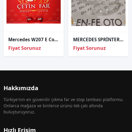
Mercedes W207 E Coupe Led Sağ Sol İç Stop Sıfır Ulo
MERCEDES SPRİNTER SOL FAR CAMI SIFIR W907 W910
Fiyat Sorunuz
Fiyat Sorunuz
Hakkımızda
Türkiye'nin en güvenilir çıkma far ve stop lambası platformu.
Onlarca mağaza ve binlerce ürünü tek çatı altında
buluşturuyoruz.
Hızlı Erişim