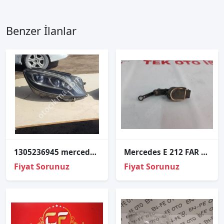
Benzer İlanlar
1305236945 mercedes S350 W222 222 kasa sağ ön far ledli
Mercedes E 212 FAR YÜKSEKLİK SENSÖRÜ A0045429918
Fiyat Sorunuz
Fiyat Sorunuz