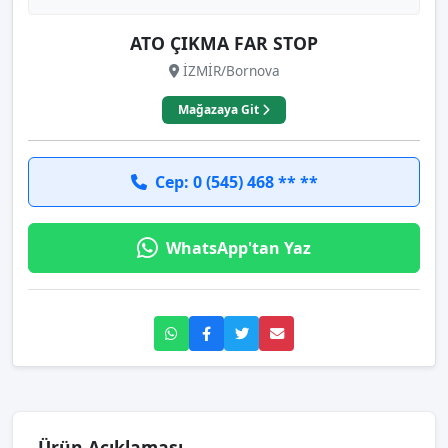
ATO ÇIKMA FAR STOP
İZMİR/Bornova
Mağazaya Git
Cep: 0 (545) 468 ** **
WhatsApp'tan Yaz
Ürün Açıklaması