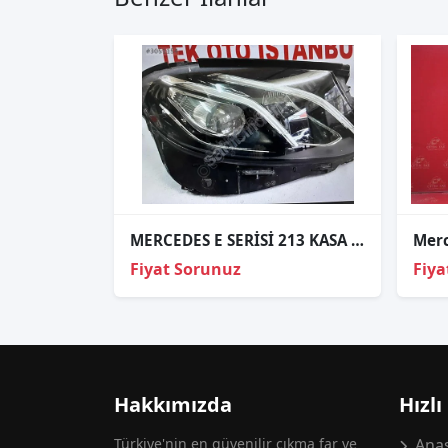
MERCEDES E SERİSİ 213 KASA SAĞ XENON FAR
Fiyat Sorunuz
Fiya
Hakkımızda
Hızlı
Türkiye'nin en güvenilir çıkma far ve
Anas