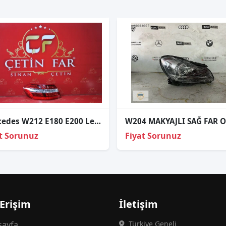
Mercedes W212 E180 E200 Led Sol Diş Stop Sıfır Ulo
t Sorunuz
Fiyat Sorunuz
 Erişim
İletişim
ayfa
Türkiye Geneli