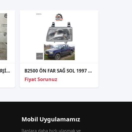
W204 MAKYAJLI SAĞ FAR ORJİNAL
B2500 ÖN FAR SAĞ SOL 1997 1998
Fiyat Sorunuz
Mobil Uygulamamız
İlanlara daha hızlı ulaşmak ve