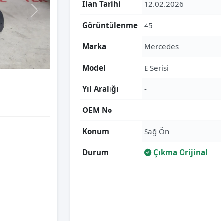
İlan Tarihi
12.02.2026
Görüntülenme
45
Marka
Mercedes
Model
E Serisi
Yıl Aralığı
-
OEM No
Konum
Sağ Ön
Durum
Çıkma Orijinal