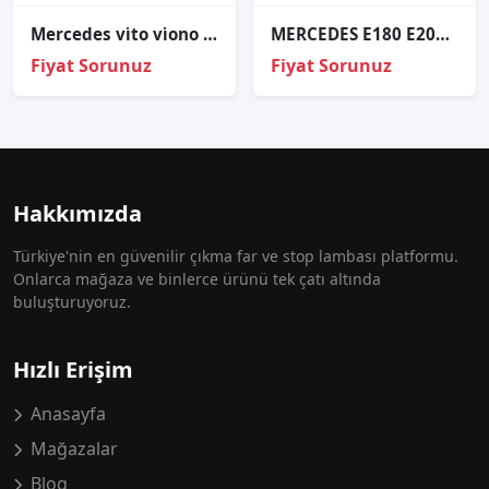
Mercedes vi̇to vi̇ono w639 halojen sol far sıfır depo 6398200161 2004-2009
MERCEDES E180 E200 E220 E250 W207 207 E SERİSİ COUPE SAĞ FAR CAMI SIFIR 2009 2010 2011 2012 2013 2014
Fiyat Sorunuz
Fiyat Sorunuz
Hakkımızda
Türkiye'nin en güvenilir çıkma far ve stop lambası platformu.
Onlarca mağaza ve binlerce ürünü tek çatı altında
buluşturuyoruz.
Hızlı Erişim
Anasayfa
Mağazalar
Blog