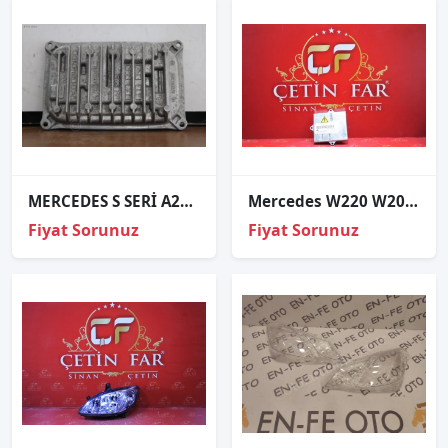
MERCEDES S SERİ A223 W223 SOL FAR BEYNİ A2239007618
Mercedes W220 W203 S350 S500 Xenon Beyni̇ 2000-2005 130732908701
Fiyat Sorunuz
Fiyat Sorunuz