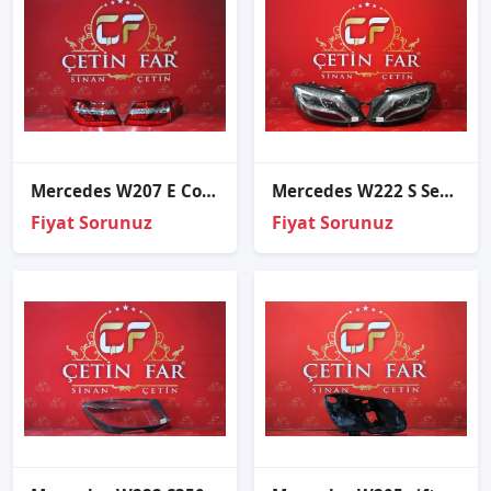
Mercedes W207 E Coupe Led Sağ Sol Diş Stop Sıfır Ulo
Mercedes W222 S Seri̇si̇ Gece Görüşlü Sağ Sol Far
Fiyat Sorunuz
Fiyat Sorunuz