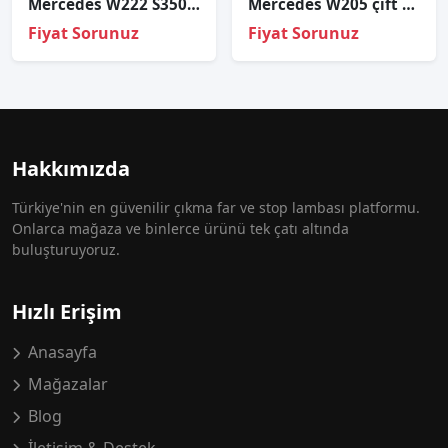
Mercedes W222 S350 S500 Sağ Far Cami
Mercedes W205 çi̇ft Mercek Sağ Far Kasasi
Fiyat Sorunuz
Fiyat Sorunuz
Hakkımızda
Türkiye'nin en güvenilir çıkma far ve stop lambası platformu.
Onlarca mağaza ve binlerce ürünü tek çatı altında
buluşturuyoruz.
Hızlı Erişim
Anasayfa
Mağazalar
Blog