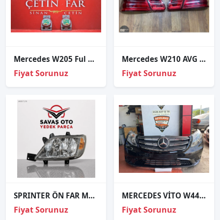
Mercedes W205 Ful Led Gündüz Led Modülü Sağ Sol Sökme Orj 2020
Mercedes W210 AVG Füme İç Dış Stop Lambası Takım 2000-2002
Fiyat Sorunuz
Fiyat Sorunuz
SPRINTER ÖN FAR MOT SİS LAMBALI SAĞ SOL 2003 2004 2005 2006TAİWAN
MERCEDES VİTO W447 ÖN TAMPON FAR SETİ ORJİNAL DOLU
Fiyat Sorunuz
Fiyat Sorunuz