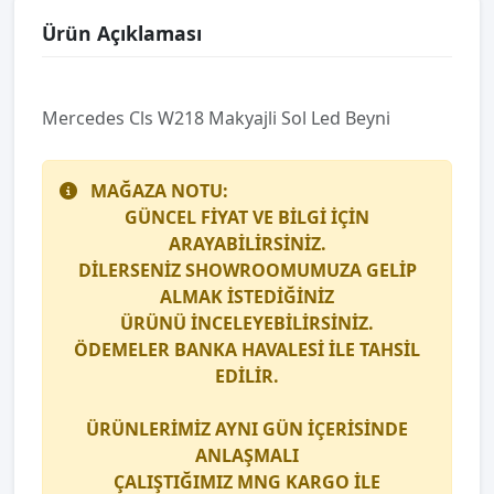
Ürün Açıklaması
Mercedes Cls W218 Makyajli Sol Led Beyni̇
MAĞAZA NOTU:
GÜNCEL FİYAT VE BİLGİ İÇİN
ARAYABİLİRSİNİZ.
DİLERSENİZ SHOWROOMUMUZA GELİP
ALMAK İSTEDİĞİNİZ
ÜRÜNÜ İNCELEYEBİLİRSİNİZ.
ÖDEMELER BANKA HAVALESİ İLE TAHSİL
EDİLİR.
ÜRÜNLERİMİZ AYNI GÜN İÇERİSİNDE
ANLAŞMALI
ÇALIŞTIĞIMIZ
MNG KARGO
İLE