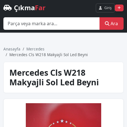
Çıkma
Far
Giriş
Ara
Anasayfa
Mercedes
Mercedes Cls W218 Makyajli Sol Led Beyni̇
Mercedes Cls W218
Makyajli Sol Led Beyni̇