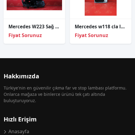
Mercedes W223 Sağ Far Kasasi
Mercedes w118 cla led sağ far beyni̇ sıfır i̇thal kodlu a2479004104
Fiyat Sorunuz
Fiyat Sorunuz
Hakkımızda
Türkiye'nin en güvenilir çıkma far ve stop lambası platformu.
Onlarca mağaza ve binlerce ürünü tek çatı altında
buluşturuyoruz.
Hızlı Erişim
Anasayfa