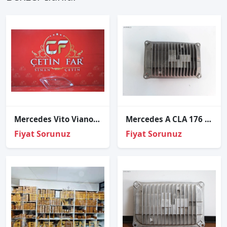
Mercedes Vi̇to Vi̇ano Sağ Far Cami
Mercedes A CLA 176 BEYİN FAR XENON BEYNİ A1769001204
Fiyat Sorunuz
Fiyat Sorunuz