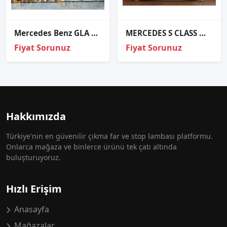
Mercedes Benz GLA X156 2017-2021 Led Far Beyni A 176 900 41 04
MERCEDES S CLASS W222 SIFIR FAR BEYNİ A2229003013
Fiyat Sorunuz
Fiyat Sorunuz
Hakkımızda
Türkiye'nin en güvenilir çıkma far ve stop lambası platformu.
Onlarca mağaza ve binlerce ürünü tek çatı altında
buluşturuyoruz.
Hızlı Erişim
Anasayfa
Mağazalar