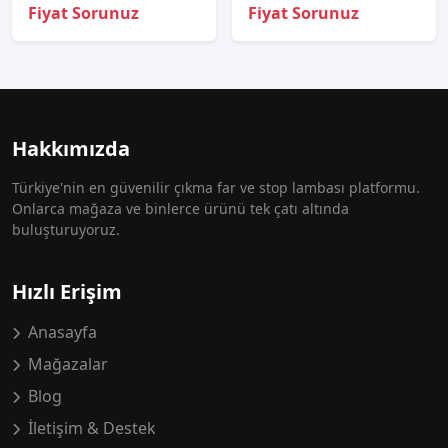
Fiyat Sorunuz
Fiyat Sorunuz
Hakkımızda
Türkiye'nin en güvenilir çıkma far ve stop lambası platformu.
Onlarca mağaza ve binlerce ürünü tek çatı altında
buluşturuyoruz.
Hızlı Erişim
Anasayfa
Mağazalar
Blog
İletişim & Destek