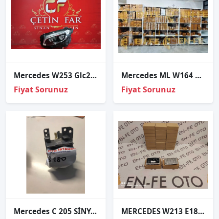
Mercedes W253 Glc250 Sol Far Orijinal
Mercedes ML W164 2005-2008 Xenon Far Beyni A0028202326
Fiyat Sorunuz
Fiyat Sorunuz
Mercedes C 205 SİNYAL LEDİ G160528
MERCEDES W213 E180 E200 E220 E300 E350 LED FAR BEYNİ A2139005711