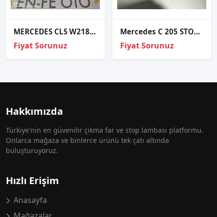
MERCEDES CLS W218 SAĞ FAR CAMI 2011 2012 2013 2014
Mercedes C 205 STOP COUPE SAĞ SÖKME
Fiyat Sorunuz
Fiyat Sorunuz
Hakkımızda
Türkiye'nin en güvenilir çıkma far ve stop lambası platformu.
Onlarca mağaza ve binlerce ürünü tek çatı altında
buluşturuyoruz.
Hızlı Erişim
Anasayfa
Mağazalar