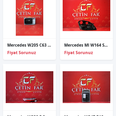
Mercedes W205 C63 Multi̇beam Led Sağ Far Beyni̇ Sıfır
Mercedes Ml W164 Sağ Far Kasasi 2009-2012
Fiyat Sorunuz
Fiyat Sorunuz