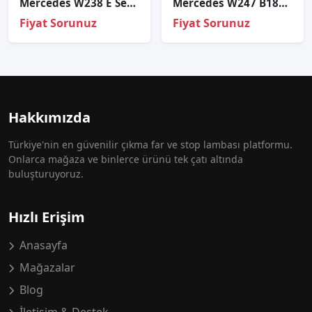
Mercedes W238 E Serisi Coupe Sol Stop
Mercedes W247 B180 Far Beyni̇ Sıfır Orj A2479003503
Fiyat Sorunuz
Fiyat Sorunuz
Hakkımızda
Türkiye'nin en güvenilir çıkma far ve stop lambası platformu.
Onlarca mağaza ve binlerce ürünü tek çatı altında
buluşturuyoruz.
Hızlı Erişim
Anasayfa
Mağazalar
Blog