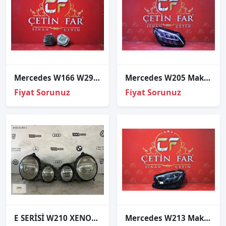
Mercedes W166 W292 Coupe Gle Sağ Sol Gündüz Led Beyni̇ 2015-2019 1308310395do 1308310394do
Mercedes W205 Makyajli Full Led Sağ Far Sıfır Orj 2019-2020 4 Pi̇mli̇
Fiyat Sorunuz
Fiyat Sorunuz
E SERİSİ W210 XENON TAKIM FAR ORJİNAL
Mercedes W213 Makyajli Ful Led Sol Far Hatasiz