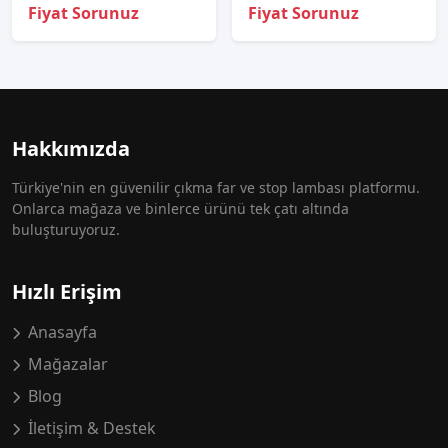
Fiyat Sorunuz
Fiyat Sorunuz
Hakkımızda
Türkiye'nin en güvenilir çıkma far ve stop lambası platformu.
Onlarca mağaza ve binlerce ürünü tek çatı altında
buluşturuyoruz.
Hızlı Erişim
Anasayfa
Mağazalar
Blog
İletişim & Destek