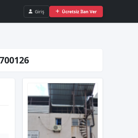
Giriş
Ücretsiz İlan Ver
700126