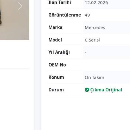
İlan Tarihi
12.02.2026
Görüntülenme
49
Marka
Mercedes
Model
C Serisi
Yıl Aralığı
-
OEM No
Konum
Ön Takım
Durum
Çıkma Orijinal