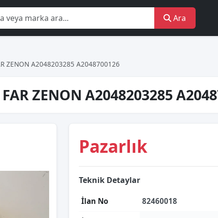
Ara
FAR ZENON A2048203285 A2048700126
N FAR ZENON A2048203285 A2048
Pazarlık
Teknik Detaylar
İlan No
82460018