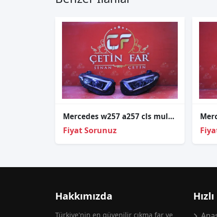
Mercedes w257 a257 cls multi̇beam led sağ sol far orj çıkma 2020-2025
Fiyat Sorunuz
Fiya
Hakkımızda
Hızlı
Türkiye'nin en güvenilir çıkma far ve
Anas