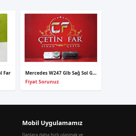
l Far
Mercedes W247 Glb Sağ Sol Gündüz Led Beyni̇ Sıfır 222.004-52 222.004-51
Fiyat Sorunuz
Mobil Uygulamamız
İlanlara daha hızlı ulaşmak ve