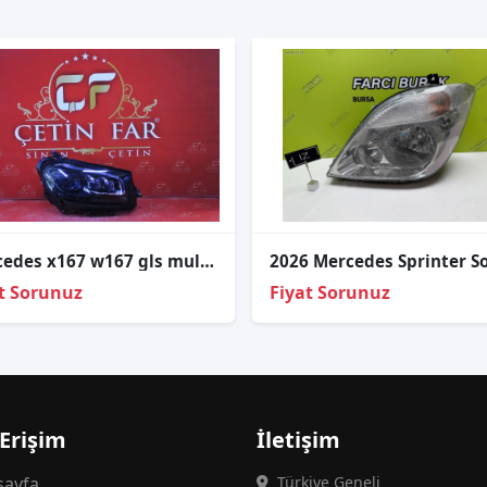
Mercedes x167 w167 gls multi̇beam sağ far çıkma orj a1679068006
2026 Mercedes Sprinter So
t Sorunuz
Fiyat Sorunuz
 Erişim
İletişim
ayfa
Türkiye Geneli