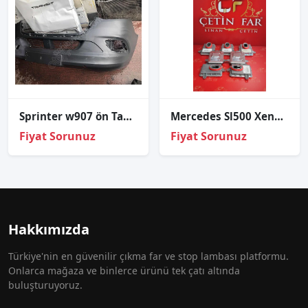
Sprinter w907 ön Tampon çıkma orjinal sisli
Mercedes Sl500 Xenon Beyni̇ Sıfır
Fiyat Sorunuz
Fiyat Sorunuz
Hakkımızda
Türkiye'nin en güvenilir çıkma far ve stop lambası platformu.
Onlarca mağaza ve binlerce ürünü tek çatı altında
buluşturuyoruz.