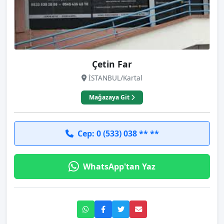
Çetin Far
İSTANBUL/Kartal
Mağazaya Git
Cep: 0 (533) 038 ** **
WhatsApp'tan Yaz