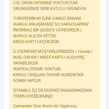
2.EL ÜRÜN SATIŞIMIZ YOKTUR.TÜM
ÜRÜNLERİMİZ SIFIR KUTULU ÜRÜNDÜR.
TÜRKİYENİN 81 İLİNE KARGO İMKANI.
(KARGO ANLAŞMAMIZ İLE KARGOLARINIZ
İNDİRİMLİ BİR ŞEKİLDE GÖNDERİLİR.)
(KARGO ALICIYA AİTTİR)
KREDİ KARTI GEÇERLİDİR.
İL DIŞINDAKİ MÜŞTERİLERİMİZDE / Havale /
MAİL ORDER / KREDİ KARTI / ALIŞVERİŞ
YAPABİLİRLER.
(KAPIDA ÖDEME YOKTUR)
KARGO CIKIŞLARI ÖDEME ALINDIKTAN
SONRA YAPILIR
İSTANBUL İÇİ DİLERSENİZ MAGAZAMIZDAN
TEMİN EDEBİLİRSİNİZ.
Gelmeden Stok Kontrolü Yaptırınız.