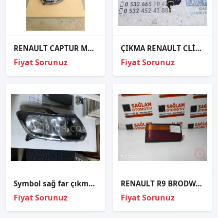
RENAULT CAPTUR MERCEKLİ SOL ÖN FAR ORJINAL ÇIKMA PARÇA
ÇIKMA RENAULT CLİO 4 FAR AYAR MOTORU 260C66164RA
Fiyat Sorunuz
Fiyat Sorunuz
Symbol sağ far çıkma ORJİNAL
RENAULT R9 BRODWAY 83-96 ÇIKMA SOL ARKA STOP
Fiyat Sorunuz
Fiyat Sorunuz