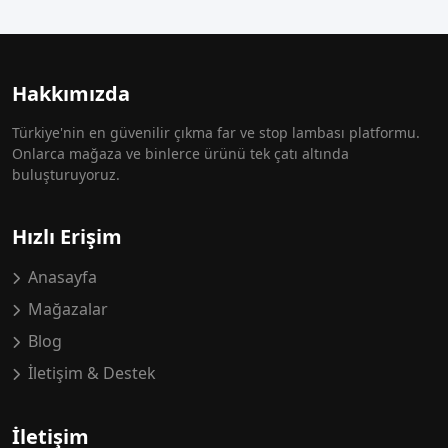
Hakkımızda
Türkiye'nin en güvenilir çıkma far ve stop lambası platformu.
Onlarca mağaza ve binlerce ürünü tek çatı altında
buluşturuyoruz.
Hızlı Erişim
Anasayfa
Mağazalar
Blog
İletişim & Destek
İletişim