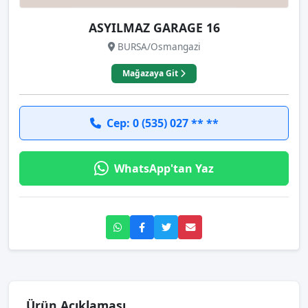
ASYILMAZ GARAGE 16
BURSA/Osmangazi
Mağazaya Git
Cep: 0 (535) 027 ** **
WhatsApp'tan Yaz
Ürün Açıklaması