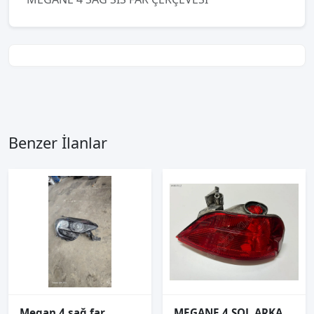
Benzer İlanlar
Megan 4 sağ far
MEGANE 4 SOL ARKA REFLEKTÖR ORJİNAL 265855907R