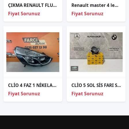
ÇIKMA RENAULT FLUENCE SAĞ ÖN FAR KAPAĞI
Renault master 4 ledli̇ sol far çıkma orj 260607867r
Fiyat Sorunuz
Fiyat Sorunuz
CLİO 4 FAZ 1 NİKELAJLI SAĞ FAR ORJİNAL
CLİO 5 SOL SİS FARI SIFIR ORJİNAL
Fiyat Sorunuz
Fiyat Sorunuz