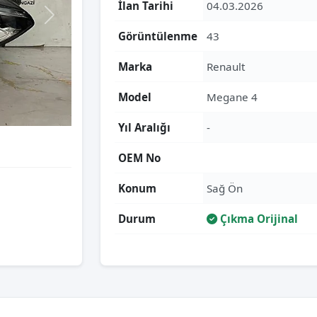
İlan Tarihi
04.03.2026
Görüntülenme
43
Marka
Renault
Model
Megane 4
Yıl Aralığı
-
OEM No
Konum
Sağ Ön
Durum
Çıkma Orijinal