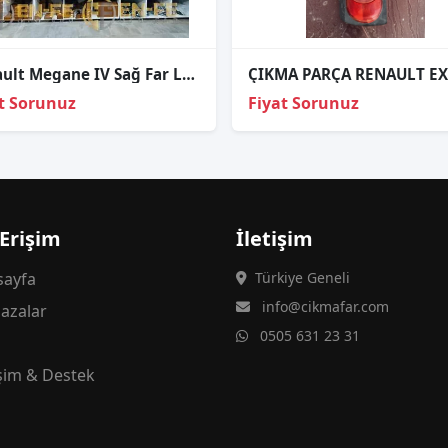
Renault Megane IV Sağ Far Led Modülü 285753299R
t Sorunuz
Fiyat Sorunuz
 Erişim
İletişim
ayfa
Türkiye Geneli
info@cikmafar.com
azalar
0505 631 23 31
g
işim & Destek