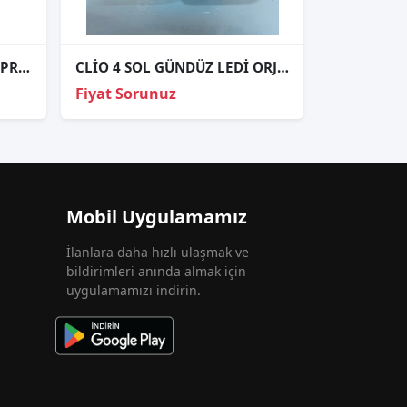
ÇIKMA PARÇA RENAULT EXPRESS SOL ARKA STOP
CLİO 4 SOL GÜNDÜZ LEDİ ORJİNAL
Fiyat Sorunuz
Mobil Uygulamamız
İlanlara daha hızlı ulaşmak ve
bildirimleri anında almak için
uygulamamızı indirin.