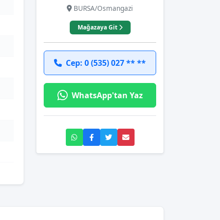
BURSA/Osmangazi
Mağazaya Git
Cep: 0 (535) 027 ** **
WhatsApp'tan Yaz