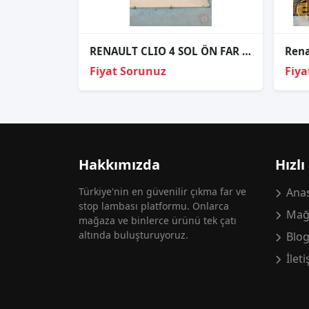
RENAULT CLIO 4 SOL ÖN FAR ORJINAL ÇIKMA PARÇA
Fiyat Sorunuz
Fiya
Hakkımızda
Hızlı
Türkiye'nin en güvenilir çıkma far ve
Anas
stop lambası platformu. Onlarca
Mağ
mağaza ve binlerce ürünü tek çatı
altında buluşturuyoruz.
Blo
İlet