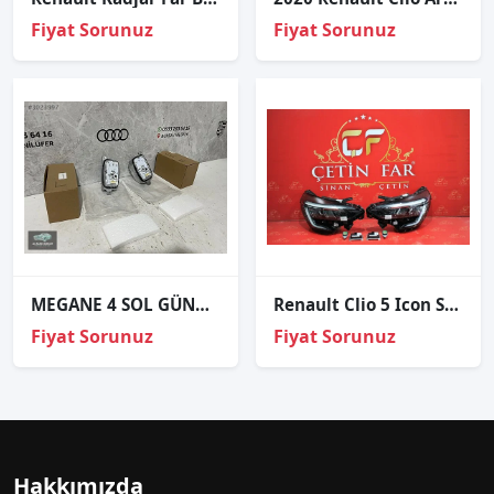
Fiyat Sorunuz
Fiyat Sorunuz
MEGANE 4 SOL GÜNDÜZ LEDİ
Renault Clio 5 Icon Sağ Sol Far Sıfır Orjinal Dolu
Fiyat Sorunuz
Fiyat Sorunuz
Hakkımızda