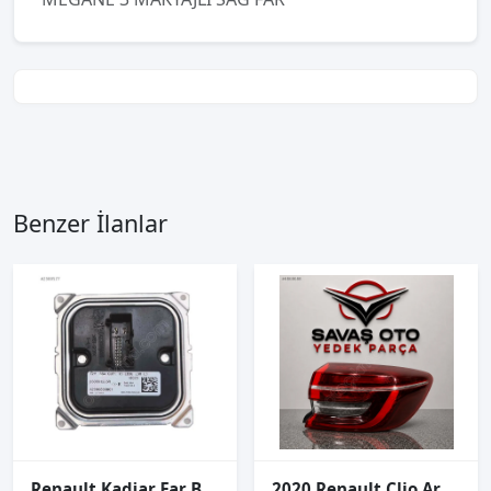
Benzer İlanlar
Renault Kadjar Far Beyni 260551225R
2020 Renault Clio Arka Stop Dış Sağ Sol