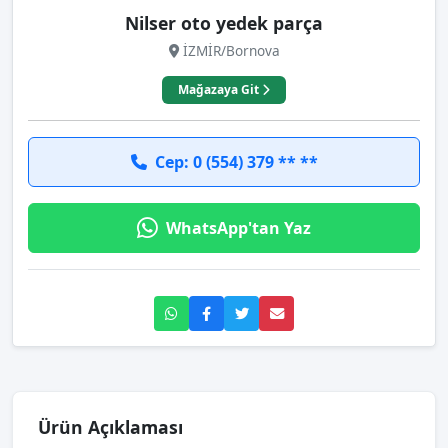
Nilser oto yedek parça
İZMİR/Bornova
Mağazaya Git
Cep: 0 (554) 379 ** **
WhatsApp'tan Yaz
Ürün Açıklaması