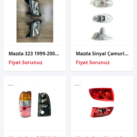
Mazda 323 1999-2003 Sağ-Sol Takım Sis Lambası
Mazda Sinyal Çamurluk Mazda-3 05-12/Mazda-6 05-12/Bt50 09-12 Sol
Fiyat Sorunuz
Fiyat Sorunuz