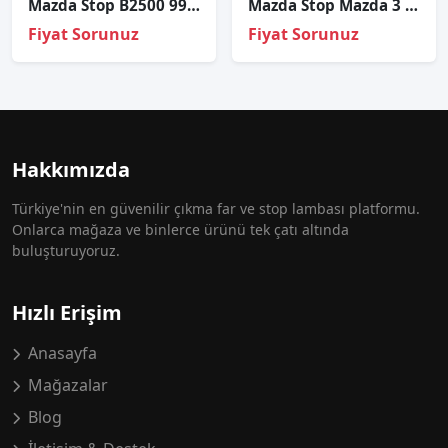
Mazda Stop B2500 99-01 Sol
Mazda Stop Mazda 3 04-08 Dış Kırmızı Sol
Fiyat Sorunuz
Fiyat Sorunuz
Hakkımızda
Türkiye'nin en güvenilir çıkma far ve stop lambası platformu.
Onlarca mağaza ve binlerce ürünü tek çatı altında
buluşturuyoruz.
Hızlı Erişim
Anasayfa
Mağazalar
Blog