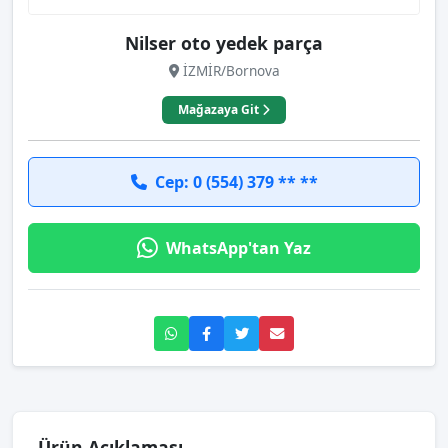
Nilser oto yedek parça
İZMİR/Bornova
Mağazaya Git
Cep: 0 (554) 379 ** **
WhatsApp'tan Yaz
Ürün Açıklaması