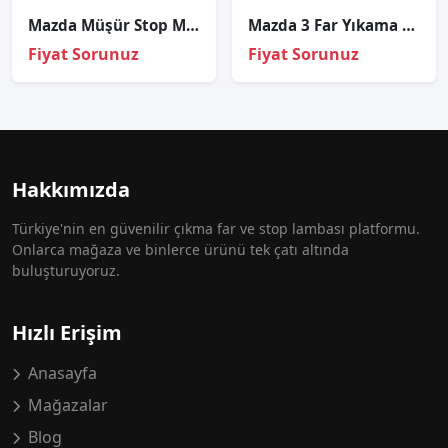
Mazda Müşür Stop Mazda 2 06-12/Mazda 3 06-12
Mazda 3 Far Yıkama Motoru Sağ 2003-2008
Fiyat Sorunuz
Fiyat Sorunuz
Hakkımızda
Türkiye'nin en güvenilir çıkma far ve stop lambası platformu.
Onlarca mağaza ve binlerce ürünü tek çatı altında
buluşturuyoruz.
Hızlı Erişim
Anasayfa
Mağazalar
Blog