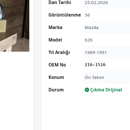
İlan Tarihi
25.02.2026
Görüntülenme
56
Marka
Mazda
Model
626
Yıl Aralığı
1989-1991
OEM No
216-1516
Konum
Ön Takım
Durum
Çıkma Orijinal