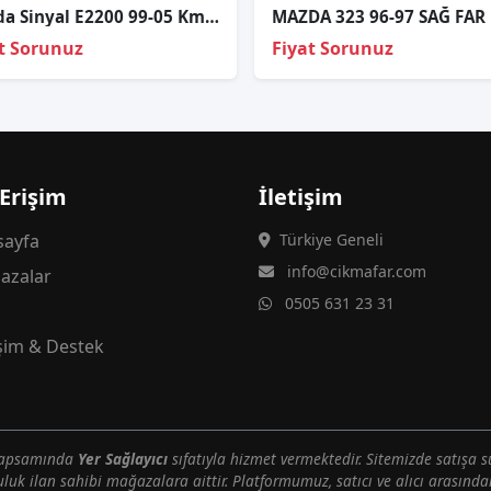
Mazda Sinyal E2200 99-05 Kmynt Sağ
MAZDA 323 96-97 SAĞ FAR
t Sorunuz
Fiyat Sorunuz
 Erişim
İletişim
ayfa
Türkiye Geneli
info@cikmafar.com
azalar
0505 631 23 31
g
işim & Destek
 kapsamında
Yer Sağlayıcı
sıfatıyla hizmet vermektedir. Sitemizde satışa s
uluk ilan sahibi mağazalara aittir. Platformumuz, satıcı ve alıcı arasındak