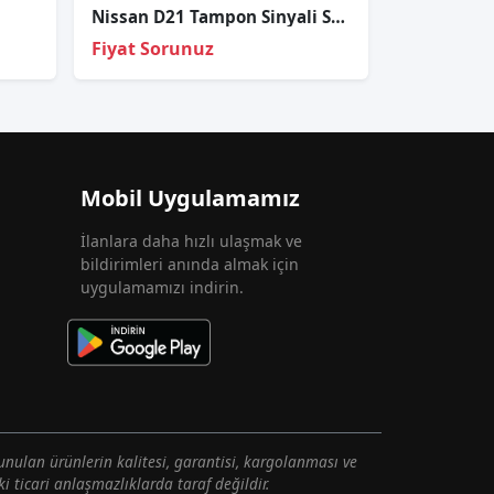
Nissan D21 Tampon Sinyali Sağ-Sol Takım 1991-1997
Fiyat Sorunuz
Mobil Uygulamamız
İlanlara daha hızlı ulaşmak ve
bildirimleri anında almak için
uygulamamızı indirin.
unulan ürünlerin kalitesi, garantisi, kargolanması ve
i ticari anlaşmazlıklarda taraf değildir.