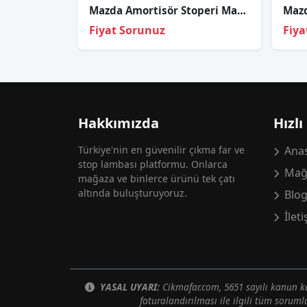
Mazda Amortisör Stoperi Mazda 3 13-15/Mazda 6 08-13 Arka (Alt)
Fiyat Sorunuz
Fiya
Hakkımızda
Hızlı
Türkiye'nin en güvenilir çıkma far ve
Anas
stop lambası platformu. Onlarca
Mağ
mağaza ve binlerce ürünü tek çatı
altında buluşturuyoruz.
Blo
İlet
YASAL UYARI:
Cikmafar.com, 5651 sayılı kanun
faturalandırılması ile ilgili tüm soruml