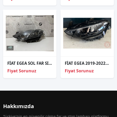
FİAT EGEA SOL FAR SIFIR ORJİNAL
FİAT EGEA 2019-2022 ORJINAL ÇIKMA SOL FAR
Fiyat Sorunuz
Fiyat Sorunuz
Hakkımızda
Türkiye'nin en güvenilir çıkma far ve stop lambası platformu.