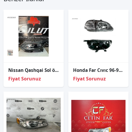
Ni̇ssan Qashqai̇ Sol ön far 2013-2017
Honda Far Cıvıc 96-98 Sağ (Motorsuz/Elektrikli)
Fiyat Sorunuz
Fiyat Sorunuz