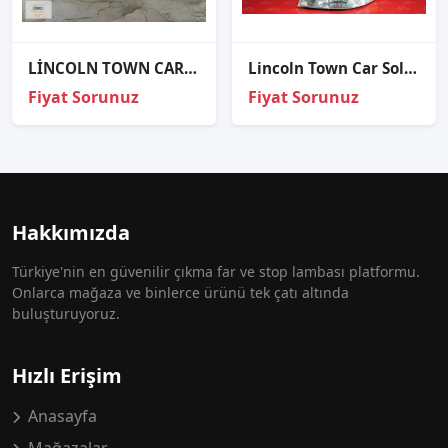
LİNCOLN TOWN CAR SAĞ FAR ORJİNAL
Lincoln Town Car Sol Far Orijinal Çıkma
Fiyat Sorunuz
Fiyat Sorunuz
Hakkımızda
Türkiye'nin en güvenilir çıkma far ve stop lambası platformu.
Onlarca mağaza ve binlerce ürünü tek çatı altında
buluşturuyoruz.
Hızlı Erişim
Anasayfa