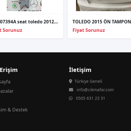
6JH807394A seat toledo 2012-19 sağ arka tampon braketi
t Sorunuz
Fiyat Sorunuz
 Erişim
İletişim
ayfa
Türkiye Geneli
info@cikmafar.com
azalar
0505 631 23 31
g
işim & Destek