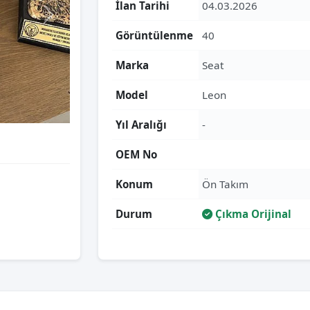
İlan Tarihi
04.03.2026
Görüntülenme
40
Marka
Seat
Model
Leon
Yıl Aralığı
-
OEM No
Konum
Ön Takım
Durum
Çıkma Orijinal