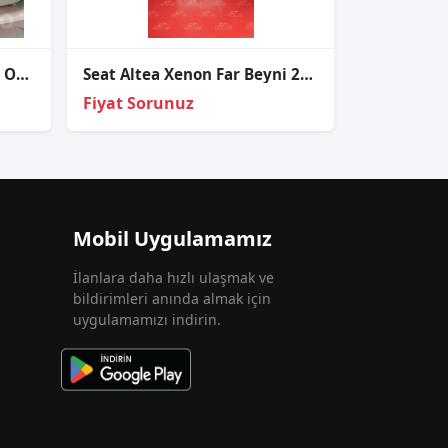
TOLEDO 2015 ÖN TAMPON ORTA IZGARA ORJİNAL ÇIKMA PARÇA
Seat Altea Xenon Far Beyni 2004-2011
Fiyat Sorunuz
Mobil Uygulamamız
İlanlara daha hızlı ulaşmak ve
bildirimleri anında almak için
uygulamamızı indirin.