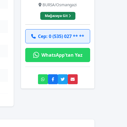
BURSA/Osmangazi
Mağazaya Git
Cep: 0 (535) 027 ** **
WhatsApp'tan Yaz