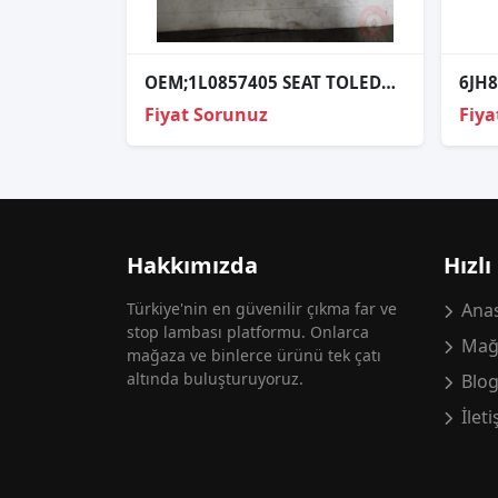
OEM;1L0857405 SEAT TOLEDO KÜLLÜK
Fiyat Sorunuz
Fiya
Hakkımızda
Hızlı
Türkiye'nin en güvenilir çıkma far ve
Anas
stop lambası platformu. Onlarca
Mağ
mağaza ve binlerce ürünü tek çatı
altında buluşturuyoruz.
Blo
İlet