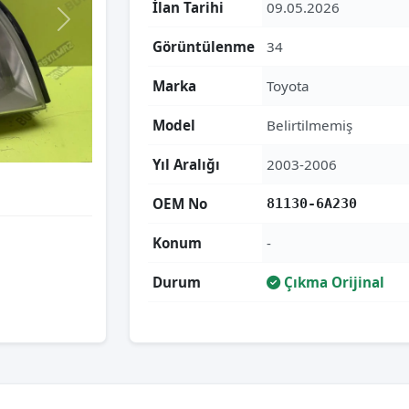
İlan Tarihi
09.05.2026
Görüntülenme
34
Marka
Toyota
Model
Belirtilmemiş
Yıl Aralığı
2003-2006
OEM No
81130-6A230
Konum
-
Durum
Çıkma Orijinal