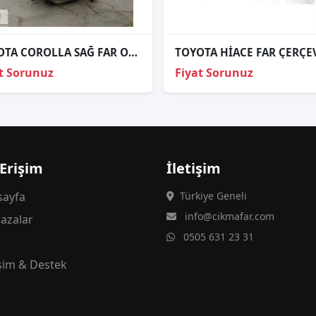
TOYOTA COROLLA SAĞ FAR ORJİNAL XENON
t Sorunuz
Fiyat Sorunuz
 Erişim
İletişim
ayfa
Türkiye Geneli
info@cikmafar.com
azalar
0505 631 23 31
g
işim & Destek