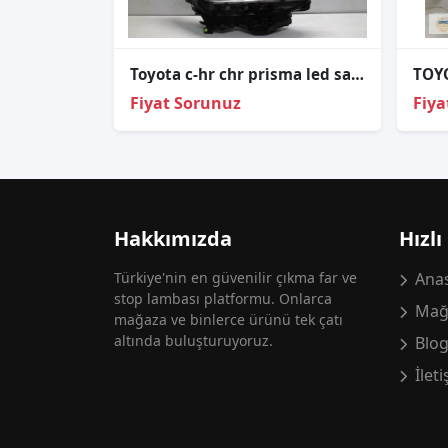
Toyota c-hr chr pri̇sma led sağ far çıkma orj 81110-f4510-00
Fiyat Sorunuz
Fiya
Hakkımızda
Hızlı
Türkiye'nin en güvenilir çıkma far ve
Anas
stop lambası platformu. Onlarca
Mağ
mağaza ve binlerce ürünü tek çatı
altında buluşturuyoruz.
Blo
İlet