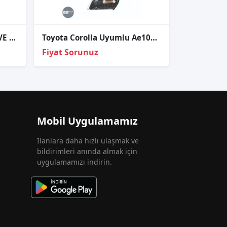
TOYOTA HİACE FAR ÇERÇEVE SOL 99-05
Toyota Corolla Uyumlu Ae100 Sinyal Lambası Sağ -Sol
Fiyat Sorunuz
Mobil Uygulamamız
İlanlara daha hızlı ulaşmak ve
bildirimleri anında almak için
uygulamamızı indirin.