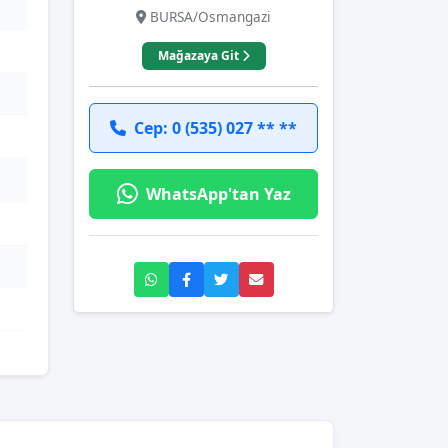
BURSA/Osmangazi
Mağazaya Git
Cep: 0 (535) 027 ** **
WhatsApp'tan Yaz