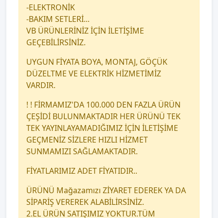
-ELEKTRONİK
-BAKIM SETLERİ...
VB ÜRÜNLERİNİZ İÇİN İLETİŞİME
GEÇEBİLİRSİNİZ.
UYGUN FİYATA BOYA, MONTAJ, GÖÇÜK
DÜZELTME VE ELEKTRİK HİZMETİMİZ
VARDIR.
! ! FİRMAMIZ'DA 100.000 DEN FAZLA ÜRÜN
ÇEŞİDİ BULUNMAKTADIR HER ÜRÜNÜ TEK
TEK YAYINLAYAMADIĞIMIZ İÇİN İLETİŞİME
GEÇMENİZ SİZLERE HIZLI HİZMET
SUNMAMIZI SAĞLAMAKTADIR.
FİYATLARIMIZ ADET FİYATIDIR..
ÜRÜNÜ Mağazamızı ZİYARET EDEREK YA DA
SİPARİŞ VEREREK ALABİLİRSİNİZ.
2.EL ÜRÜN SATIŞIMIZ YOKTUR.TÜM