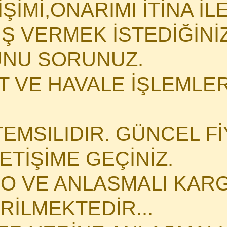
İMİ,ONARIMI İTİNA İLE 
İŞ VERMEK İSTEDİĞİN
NU SORUNUZ.
 VE HAVALE İŞLEMLERİ
TEMSILIDIR. GÜNCEL Fİ
LETİŞİME GEÇİNİZ.
O VE ANLASMALI KARG
İLMEKTEDİR...