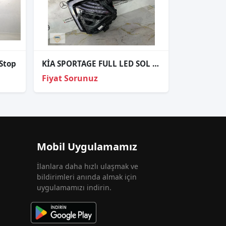
 Stop
KİA SPORTAGE FULL LED SOL FAR ORJİNAL PRESTİGE PAKET
Fiyat Sorunuz
Mobil Uygulamamız
İlanlara daha hızlı ulaşmak ve
bildirimleri anında almak için
uygulamamızı indirin.