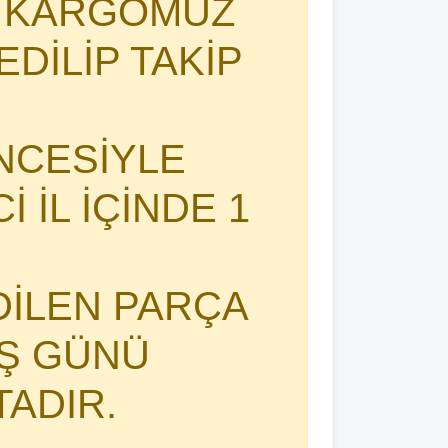
I KARGOMUZ
DİLİP TAKİP
NCESİYLE
 İL İÇİNDE 1
DİLEN PARÇA
İŞ GÜNÜ
TADIR.