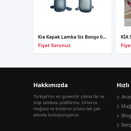
Kia Kapak Lamba Sis Bongo 04-12 Sol (Sissiz)
Fiyat Sorunuz
Fiya
Hakkımızda
Hızlı
Türkiye'nin en güvenilir çıkma far ve
Anas
stop lambası platformu. Onlarca
Mağ
mağaza ve binlerce ürünü tek çatı
altında buluşturuyoruz.
Blo
İlet