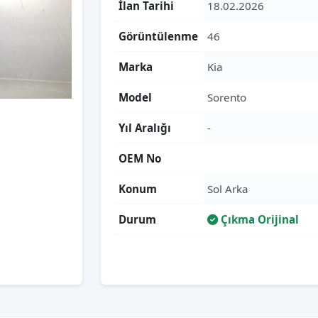
İlan Tarihi
18.02.2026
Görüntülenme
46
Marka
Kia
Model
Sorento
Yıl Aralığı
-
OEM No
Konum
Sol Arka
Durum
Çıkma Orijinal