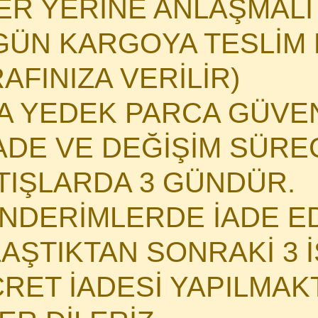
HER YERİNE ANLAŞMAL
GÜN KARGOYA TESLİM E
AFINIZA VERİLİR)
MA YEDEK PARCA GÜVE
DE VE DEĞİŞİM SÜRECİ
ATIŞLARDA 3 GÜNDÜR.
NDERİMLERDE İADE E
LAŞTIKTAN SONRAKİ 3 
CRET İADESİ YAPILMAK