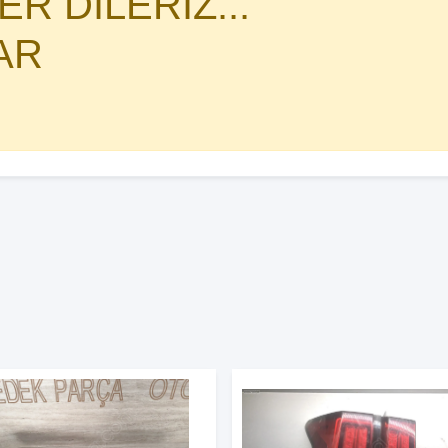
R DİLERİZ...
AR