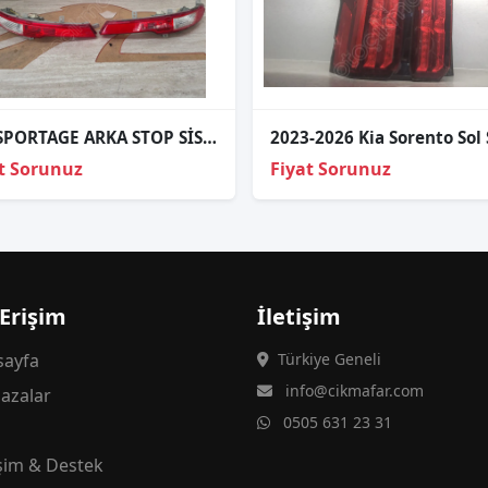
KİA SPORTAGE ARKA STOP SİS LAMBA SAĞ-SOL
2023-2026 Kia Sorento Sol
t Sorunuz
Fiyat Sorunuz
 Erişim
İletişim
ayfa
Türkiye Geneli
info@cikmafar.com
azalar
0505 631 23 31
g
işim & Destek