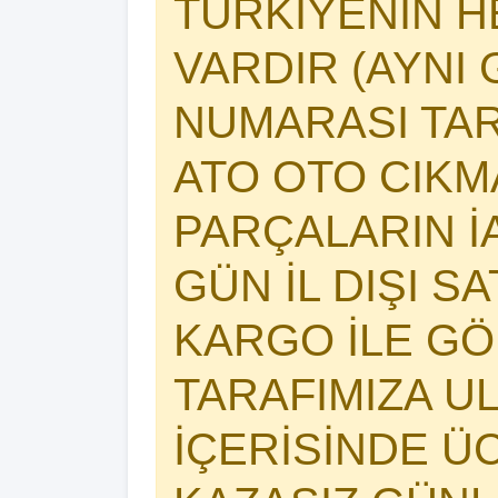
TÜRKİYENİN 
VARDIR (AYNI 
NUMARASI TAR
ATO OTO CIK
PARÇALARIN İA
GÜN İL DIŞI S
KARGO İLE GÖ
TARAFIMIZA U
İÇERİSİNDE Ü