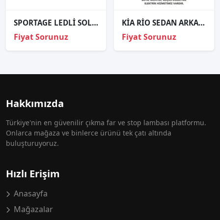
SPORTAGE LEDLİ SOL FAR ORJİNAL
KİA RİO SEDAN ARKA STOP SAĞ SOL 2003 VE ÜZERİ / KAMPANYA
Fiyat Sorunuz
Fiyat Sorunuz
Hakkımızda
Türkiye'nin en güvenilir çıkma far ve stop lambası platformu.
Onlarca mağaza ve binlerce ürünü tek çatı altında
buluşturuyoruz.
Hızlı Erişim
Anasayfa
Mağazalar