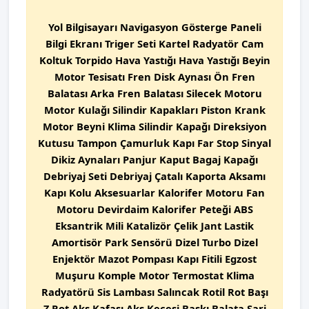
Yol Bilgisayarı Navigasyon Gösterge Paneli
Bilgi Ekranı Triger Seti Kartel Radyatör Cam
Koltuk Torpido Hava Yastığı Hava Yastığı Beyin
Motor Tesisatı Fren Disk Aynası Ön Fren
Balatası Arka Fren Balatası Silecek Motoru
Motor Kulağı Silindir Kapakları Piston Krank
Motor Beyni Klima Silindir Kapağı Direksiyon
Kutusu Tampon Çamurluk Kapı Far Stop Sinyal
Dikiz Aynaları Panjur Kaput Bagaj Kapağı
Debriyaj Seti Debriyaj Çatalı Kaporta Aksamı
Kapı Kolu Aksesuarlar Kalorifer Motoru Fan
Motoru Devirdaim Kalorifer Peteği ABS
Eksantrik Mili Katalizör Çelik Jant Lastik
Amortisör Park Sensörü Dizel Turbo Dizel
Enjektör Mazot Pompası Kapı Fitili Egzost
Muşuru Komple Motor Termostat Klima
Radyatörü Sis Lambası Salıncak Rotil Rot Başı
Z Rot Aks Kafası Aks Keçesi Baskı Balata Şarj