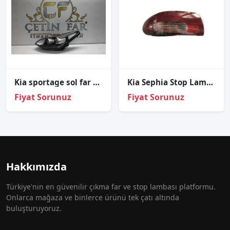
Ki̇a sportage sol far sıfır i̇thal 92101-f1010 2016-2021
Kia Sephia Stop Lambası Sol 1996-1998
Fiyat Sorunuz
Fiyat Sorunuz
Hakkımızda
Türkiye'nin en güvenilir çıkma far ve stop lambası platformu.
Onlarca mağaza ve binlerce ürünü tek çatı altında
buluşturuyoruz.