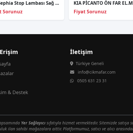
Kia Sephia Stop Lambası Sağ 1996-1998
t Sorunuz
Fiyat Sorunuz
 Erişim
İletişim
ayfa
Türkiye Geneli
info@cikmafar.com
azalar
0505 631 23 31
g
işim & Destek
 kapsamında
Yer Sağlayıcı
sıfatıyla hizmet vermektedir. Sitemizde satışa s
uluk ilan sahibi mağazalara aittir. Platformumuz, satıcı ve alıcı arasındak