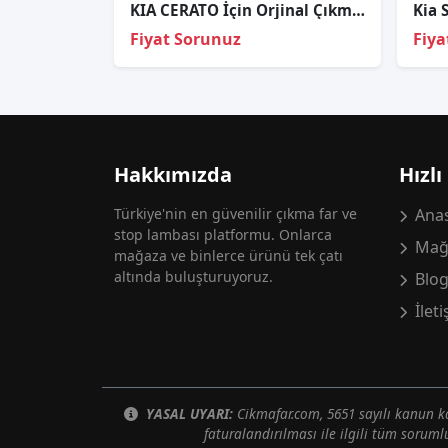
KIA CERATO İçin Orjinal Çıkma Sol Arka Stop
Fiyat Sorunuz
Fiya
Hakkımızda
Hızlı
Türkiye'nin en güvenilir çıkma far ve
Anas
stop lambası platformu. Onlarca
Mağ
mağaza ve binlerce ürünü tek çatı
altında buluşturuyoruz.
Blo
İlet
YASAL UYARI:
Cikmafar.com, 5651 sayılı kanun
faturalandırılması ile ilgili tüm soruml