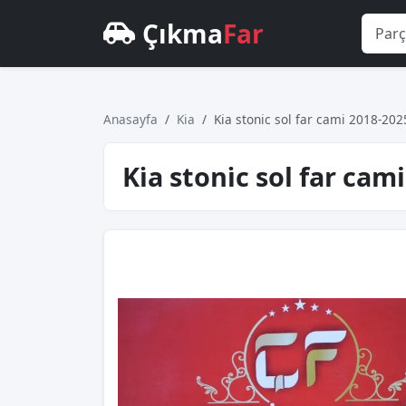
Çıkma
Far
Anasayfa
Kia
Ki̇a stoni̇c sol far cami 2018-202
Ki̇a stoni̇c sol far cam