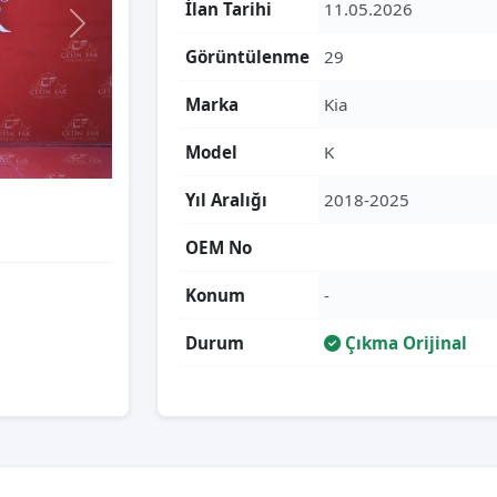
İlan Tarihi
11.05.2026
Görüntülenme
29
Marka
Kia
Model
K
Yıl Aralığı
2018-2025
OEM No
Konum
-
Durum
Çıkma Orijinal