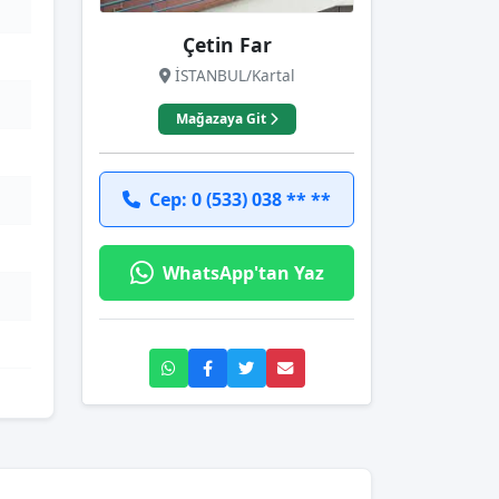
Çetin Far
İSTANBUL/Kartal
Mağazaya Git
Cep: 0 (533) 038 ** **
WhatsApp'tan Yaz