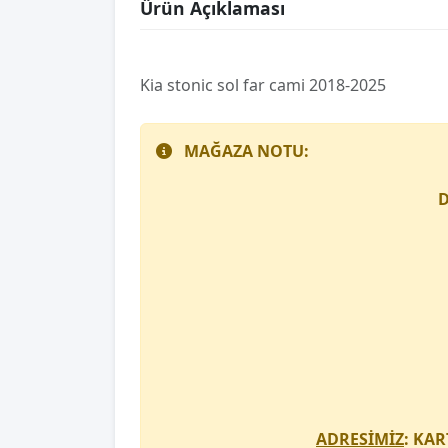
Ürün Açıklaması
Ki̇a stoni̇c sol far cami 2018-2025
MAĞAZA NOTU:
D
ADRESİMİZ
: KAR