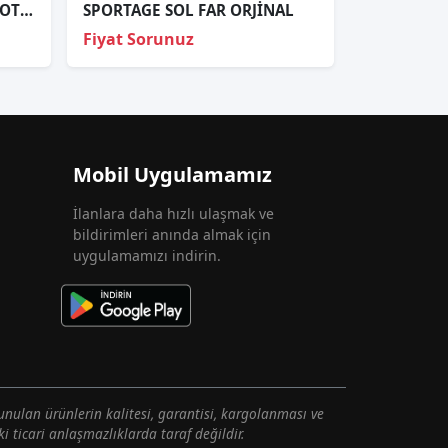
KIA PİCANTO ÖN FAR EL.MOTOR.SAĞ SOL 2017 2018 / TAİWAN
SPORTAGE SOL FAR ORJİNAL
Fiyat Sorunuz
Mobil Uygulamamız
İlanlara daha hızlı ulaşmak ve
bildirimleri anında almak için
uygulamamızı indirin.
unulan ürünlerin kalitesi, garantisi, kargolanması ve
i ticari anlaşmazlıklarda taraf değildir.