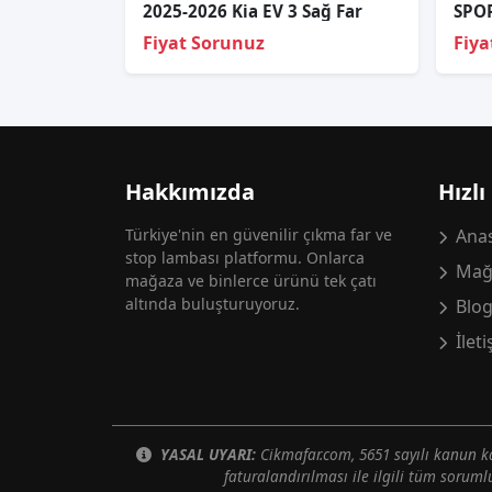
2025-2026 Kia EV 3 Sağ Far
Fiyat Sorunuz
Fiya
Hakkımızda
Hızlı
Türkiye'nin en güvenilir çıkma far ve
Anas
stop lambası platformu. Onlarca
Mağ
mağaza ve binlerce ürünü tek çatı
altında buluşturuyoruz.
Blo
İlet
YASAL UYARI:
Cikmafar.com, 5651 sayılı kanun
faturalandırılması ile ilgili tüm soruml