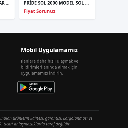
SPORTAGE HALOJEN SAĞ FAR ORJİNAL
PRİDE SOL 2000 MODEL SOL STOP
Fiyat Sorunuz
Mobil Uygulamamız
İlanlara daha hızlı ulaşmak ve
bildirimleri anında almak için
uygulamamızı indirin.
unulan ürünlerin kalitesi, garantisi, kargolanması ve
i ticari anlaşmazlıklarda taraf değildir.