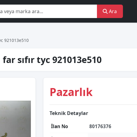
Ara
r tyc 921013e510
l far sıfır tyc 921013e510
Pazarlık
Teknik Detaylar
İlan No
80176376