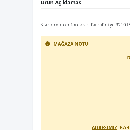
Ürün Açıklaması
Ki̇a sorento x force sol far sıfır tyc 9210
MAĞAZA NOTU:
D
ADRESİMİZ
: KAR