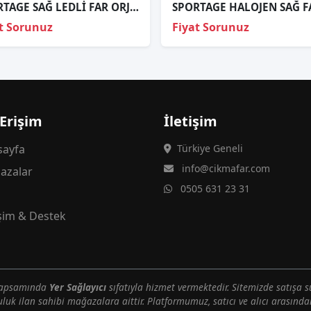
SPORTAGE SAĞ LEDLİ FAR ORJİNAL
t Sorunuz
Fiyat Sorunuz
 Erişim
İletişim
ayfa
Türkiye Geneli
info@cikmafar.com
azalar
0505 631 23 31
g
işim & Destek
 kapsamında
Yer Sağlayıcı
sıfatıyla hizmet vermektedir. Sitemizde satışa s
uluk ilan sahibi mağazalara aittir. Platformumuz, satıcı ve alıcı arasındak