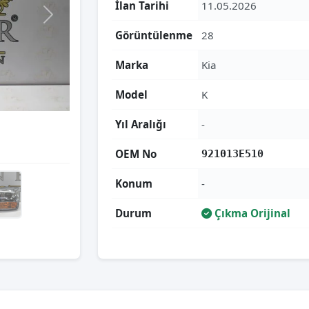
İlan Tarihi
11.05.2026
Görüntülenme
28
Marka
Kia
Model
K
Yıl Aralığı
-
OEM No
921013E510
Konum
-
Durum
Çıkma Orijinal