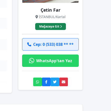
Çetin Far
İSTANBUL/Kartal
Mağazaya Git
Cep: 0 (533) 038 ** **
WhatsApp'tan Yaz