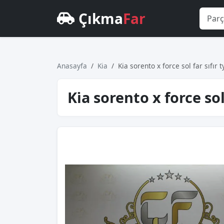
Çıkma
Far
Anasayfa
Kia
Ki̇a sorento x force sol far sıfı
Ki̇a sorento x force so