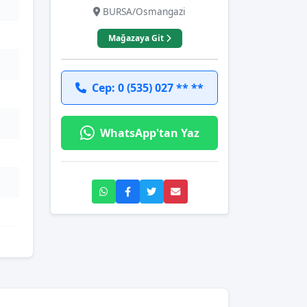
BURSA/Osmangazi
Mağazaya Git
Cep: 0 (535) 027 ** **
WhatsApp'tan Yaz