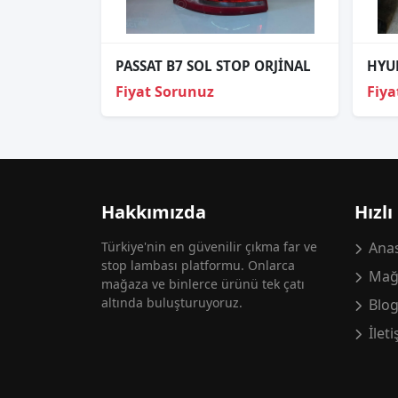
PASSAT B7 SOL STOP ORJİNAL
Fiyat Sorunuz
Fiya
Hakkımızda
Hızlı
Türkiye'nin en güvenilir çıkma far ve
Anas
stop lambası platformu. Onlarca
Mağ
mağaza ve binlerce ürünü tek çatı
altında buluşturuyoruz.
Blo
İlet