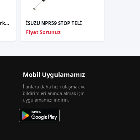
Çıkma Stop Lambası Sağ Arka VW Polo 2010-2014 6R0945096AH
İSUZU NPR59 STOP TELİ
Fiyat Sorunuz
Mobil Uygulamamız
İlanlara daha hızlı ulaşmak ve
bildirimleri anında almak için
uygulamamızı indirin.