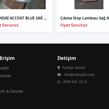
HYUNDAİ ACCENT BLUE SAĞ ÖN FAR
t Sorunuz
Fiyat Sorunuz
 Erişim
İletişim
ayfa
Türkiye Geneli
info@cikmafar.com
azalar
0505 631 23 31
g
işim & Destek