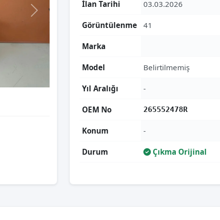
İlan Tarihi
03.03.2026
Görüntülenme
41
Marka
Model
Belirtilmemiş
Yıl Aralığı
-
OEM No
265552478R
Konum
-
Durum
Çıkma Orijinal