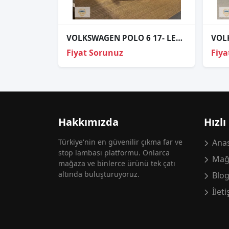
VOLKSWAGEN POLO 6 17- LED BEYNİ ORJİNAL 7P5941591AH
Fiyat Sorunuz
Fiya
Hakkımızda
Hızlı
Türkiye'nin en güvenilir çıkma far ve
Anas
stop lambası platformu. Onlarca
Mağ
mağaza ve binlerce ürünü tek çatı
altında buluşturuyoruz.
Blo
İlet