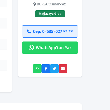
BURSA/Osmangazi
Mağazaya Git
Cep: 0 (535) 027 ** **
WhatsApp'tan Yaz