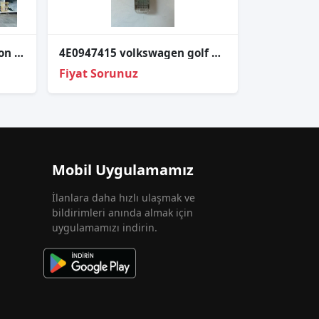
VW Passat B8 Tiguan Arteon Led Far Beyni 7PP941572AB – W003T25075
4E0947415 volkswagen golf 8 iç aydınlatma lambası led
Fiyat Sorunuz
Mobil Uygulamamız
İlanlara daha hızlı ulaşmak ve
bildirimleri anında almak için
uygulamamızı indirin.