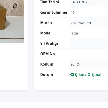
İlan Tarihi
04.03.2026
Görüntülenme
46
Marka
Volkswagen
Model
Jetta
Yıl Aralığı
-
OEM No
Konum
Sol Ön
Durum
Çıkma Orijinal