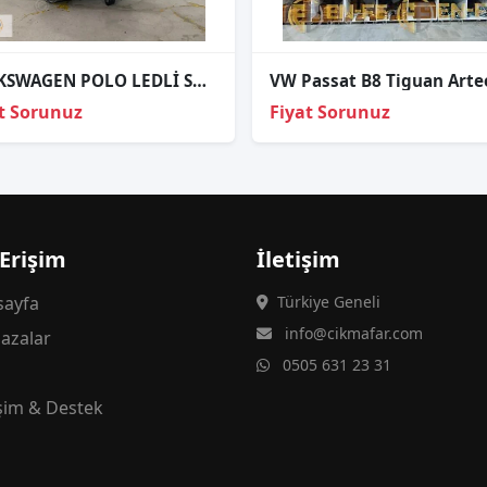
VOLKSWAGEN POLO LEDLİ SOL SİS FARI YANSANAYİ
t Sorunuz
Fiyat Sorunuz
 Erişim
İletişim
ayfa
Türkiye Geneli
info@cikmafar.com
azalar
0505 631 23 31
g
işim & Destek