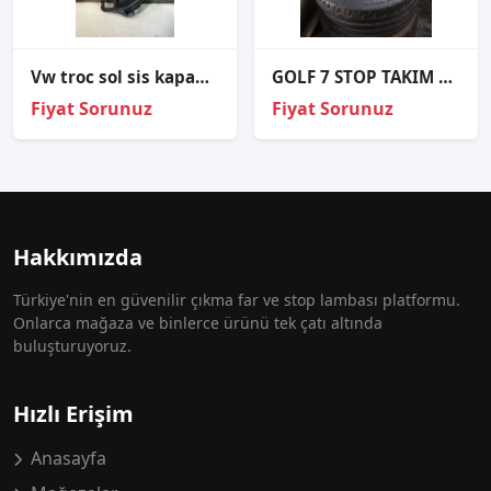
Vw troc sol sis kapağı 2024
GOLF 7 STOP TAKIM ORİJİNAL 5G0945096H 5G0945095H
Fiyat Sorunuz
Fiyat Sorunuz
Hakkımızda
Türkiye'nin en güvenilir çıkma far ve stop lambası platformu.
Onlarca mağaza ve binlerce ürünü tek çatı altında
buluşturuyoruz.
Hızlı Erişim
Anasayfa