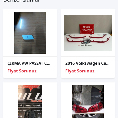
ÇIKMA VW PASSAT CC SAĞ FAR YIKAMA KAPAĞI 3C8955110A
2016 Volkswagen Caddy Arka S Reflektör 2K5945105D
Fiyat Sorunuz
Fiyat Sorunuz