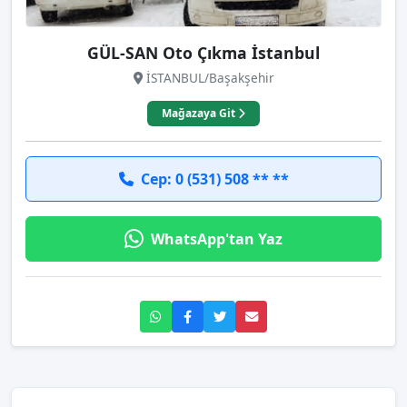
GÜL-SAN Oto Çıkma İstanbul
İSTANBUL/Başakşehir
Mağazaya Git
Cep: 0 (531) 508 ** **
WhatsApp'tan Yaz