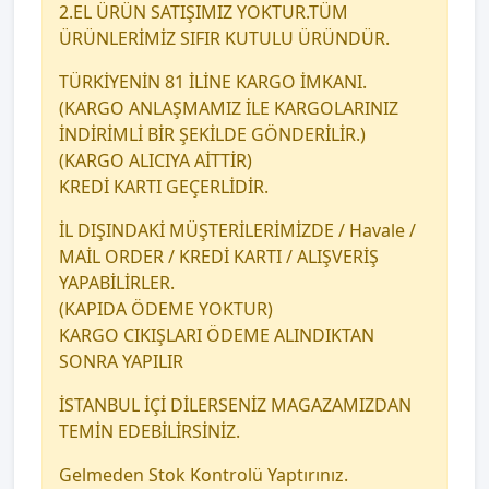
2.EL ÜRÜN SATIŞIMIZ YOKTUR.TÜM
ÜRÜNLERİMİZ SIFIR KUTULU ÜRÜNDÜR.
TÜRKİYENİN 81 İLİNE KARGO İMKANI.
(KARGO ANLAŞMAMIZ İLE KARGOLARINIZ
İNDİRİMLİ BİR ŞEKİLDE GÖNDERİLİR.)
(KARGO ALICIYA AİTTİR)
KREDİ KARTI GEÇERLİDİR.
İL DIŞINDAKİ MÜŞTERİLERİMİZDE / Havale /
MAİL ORDER / KREDİ KARTI / ALIŞVERİŞ
YAPABİLİRLER.
(KAPIDA ÖDEME YOKTUR)
KARGO CIKIŞLARI ÖDEME ALINDIKTAN
SONRA YAPILIR
İSTANBUL İÇİ DİLERSENİZ MAGAZAMIZDAN
TEMİN EDEBİLİRSİNİZ.
Gelmeden Stok Kontrolü Yaptırınız.