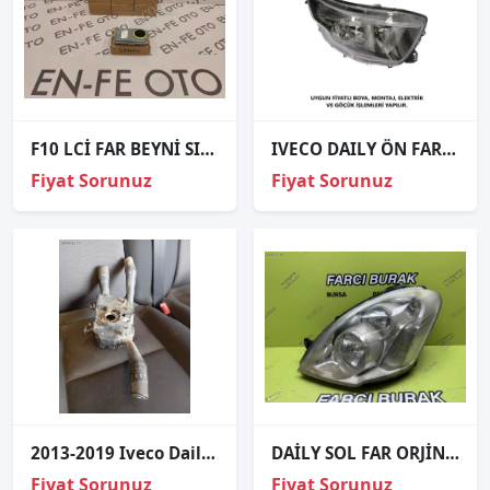
F10 LCİ FAR BEYNİ SIFIR 63117354974 7354974
IVECO DAILY ÖN FAR EL.MOTOR.SAĞ SOL 2014 VE ÜZERİ / TAİWAN
Fiyat Sorunuz
Fiyat Sorunuz
2013-2019 Iveco Daily Sinyal Kolu 28351696
DAİLY SOL FAR ORJİNAL 2011-2015 5801375416
Fiyat Sorunuz
Fiyat Sorunuz