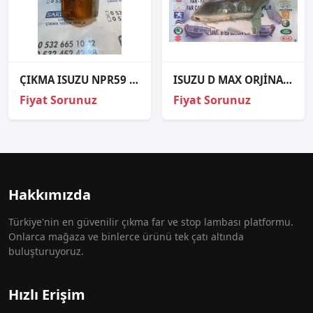
ÇIKMA ISUZU NPR59 SİNYAL LAMBASI SAĞ
ISUZU D MAX ORJİNAL ÇIKMA SOL FAR
Fiyat Sorunuz
Fiyat Sorunuz
Hakkımızda
Türkiye'nin en güvenilir çıkma far ve stop lambası platformu.
Onlarca mağaza ve binlerce ürünü tek çatı altında
buluşturuyoruz.
Hızlı Erişim