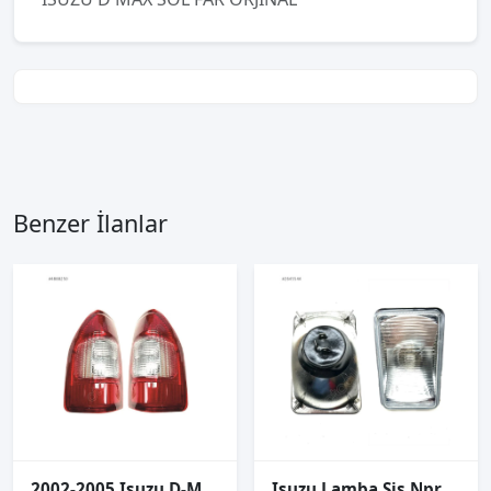
Benzer İlanlar
2002-2005 Isuzu D-Max Stop Lambası
Isuzu Lamba Sis Npr66/Nqr70/Nkr55 97-06 Sağ/Sol (2 Li Pakette)