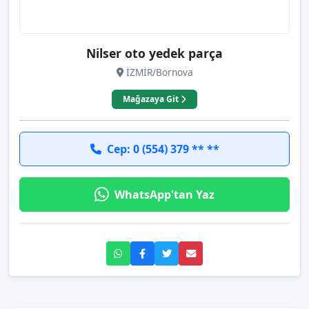
Nilser oto yedek parça
İZMİR/Bornova
Mağazaya Git
Cep: 0 (554) 379 ** **
WhatsApp'tan Yaz