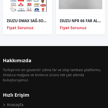
ISUZU DMAX SAĞ-SOL ÖN ÇIKMA FAR 2007-2012.,.
ISUZU NPR 66 FAR ALT ÇITA ÖN SOL 97-06
Fiyat Sorunuz
Fiyat Sorunuz
Hakkımızda
Türkiye'nin en güvenilir çıkma far ve stop lambası platformu.
Onlarca mağaza ve binlerce ürünü tek çatı altında
buluşturuyoruz.
Hızlı Erişim
Anasayfa