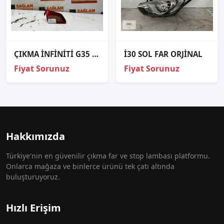
ÇIKMA İNFİNİTİ G35 SOL BAGAJ İÇİ STOP
İ30 SOL FAR ORJİNAL
Fiyat Sorunuz
Fiyat Sorunuz
Hakkımızda
Türkiye'nin en güvenilir çıkma far ve stop lambası platformu.
Onlarca mağaza ve binlerce ürünü tek çatı altında
buluşturuyoruz.
Hızlı Erişim