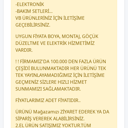
-ELEKTRONİK
-BAKIM SETLERİ...
VB ÜRÜNLERİNİZ İÇİN İLETİŞİME
GEÇEBİLİRSİNİZ.
UYGUN FİYATA BOYA, MONTAJ, GÖÇÜK
DÜZELTME VE ELEKTRİK HİZMETİMİZ
VARDIR.
! ! FİRMAMIZ'DA 100.000 DEN FAZLA ÜRÜN
ÇEŞİDİ BULUNMAKTADIR HER ÜRÜNÜ TEK
TEK YAYINLAYAMADIĞIMIZ İÇİN İLETİŞİME
GEÇMENİZ SİZLERE HIZLI HİZMET
SUNMAMIZI SAĞLAMAKTADIR.
FİYATLARIMIZ ADET FİYATIDIR..
ÜRÜNÜ Mağazamızı ZİYARET EDEREK YA DA
SİPARİŞ VEREREK ALABİLİRSİNİZ.
2.EL ÜRÜN SATIŞIMIZ YOKTUR.TÜM