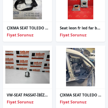
ÇIKMA SEAT TOLEDO ARKA ORTA EMNİYET KEMERİ
Seat leon fr led far beyni̇ orj sökme kodlu 7p5941591aj
Fiyat Sorunuz
Fiyat Sorunuz
VW-SEAT PASSAT-İBİZA ÇIKMA SOL ÖN SİS FARI OEM; A047358
ÇIKMA SEAT TOLEDO SAĞ ÖN KAPI ÇERÇEVE FİTİLİ
Fiyat Sorunuz
Fiyat Sorunuz